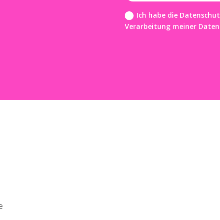
Ich habe die Datenschu
Verarbeitung meiner Daten
 Stop: Future Newsletter
öchte einmal im Monat Next Stop: Future Insights erhalten!