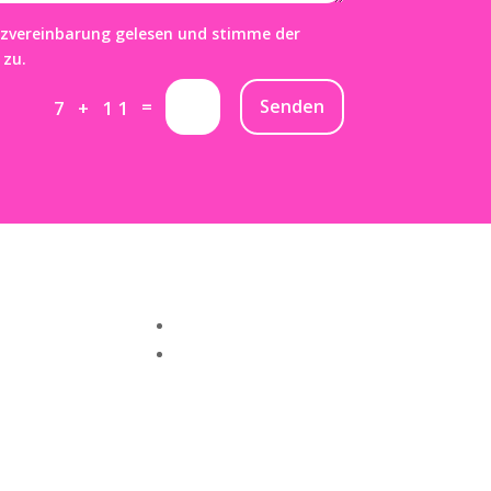
tzvereinbarung gelesen und stimme der
 zu.
=
Senden
7 + 11
Folgen
Folgen