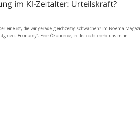
g im KI-Zeitalter: Urteilskraft?
ter eine ist, die wir gerade gleichzeitig schwächen? Im Noema Magaz
“Judgment Economy”. Eine Ökonomie, in der nicht mehr das reine
 Stop: Future Newsletter
öchte einmal im Monat Next Stop: Future Insights erhalten!