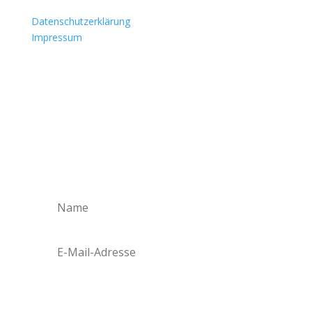
Datenschutzerklärung
Impressum
Next Stop: Future
Newsletter
Ja, ich möchte einmal im Monat Next Stop:
Future Insights erhalten!
Abonnieren