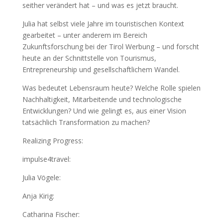
seither verändert hat – und was es jetzt braucht.
Julia hat selbst viele Jahre im touristischen Kontext
gearbeitet – unter anderem im Bereich
Zukunftsforschung bei der Tirol Werbung – und forscht
heute an der Schnittstelle von Tourismus,
Entrepreneurship und gesellschaftlichem Wandel.
Was bedeutet Lebensraum heute? Welche Rolle spielen
Nachhaltigkeit, Mitarbeitende und technologische
Entwicklungen? Und wie gelingt es, aus einer Vision
tatsächlich Transformation zu machen?
Realizing Progress:
https://www.realizingprogress.com/
impulse4travel:
https://www.impulse4travel.de/
Julia Vögele:
https://www.linkedin.com/in/juliavoegele/
Anja Kirig:
https://www.linkedin.com/in/anjakirig/
Catharina Fischer: